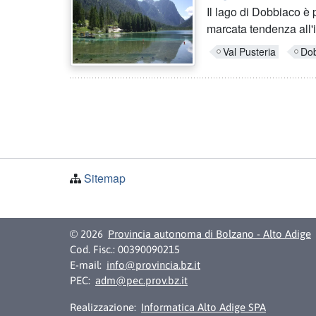
Il lago di Dobbiaco è 
marcata tendenza all'i
Val Pusteria
Do
Sitemap
© 2026
Provincia autonoma di Bolzano - Alto Adige
Cod. Fisc.: 00390090215
E-mail:
info@provincia.bz.it
PEC:
adm@pec.prov.bz.it
Realizzazione:
Informatica Alto Adige SPA