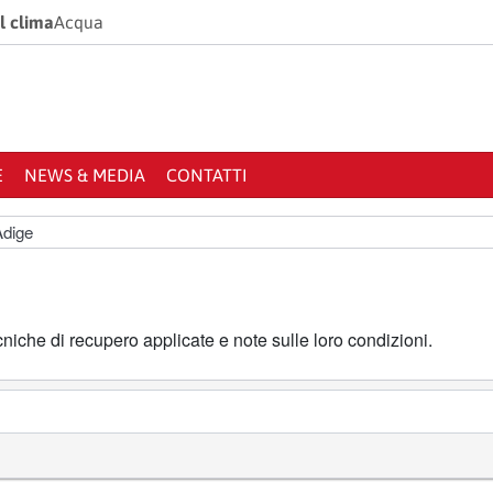
l clima
Acqua
E
NEWS & MEDIA
CONTATTI
Adige
ecniche di recupero applicate e note sulle loro condizioni.