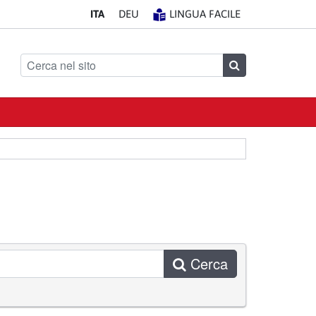
IT
A
DE
U
LINGUA FACILE
Cerca nel sito
Cerca
Cerca