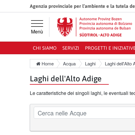
Vai direttamente alla navigazione principale
Vai al contenuto principale
Agenzia provinciale per l’ambiente e la tutela de
Menù
CHI SIAMO
SERVIZI
PROGETTI E INIZIATIV
Home
Acqua
Laghi
Laghi dell'Alto 
Laghi dell'Alto Adige
Le caratteristiche dei singoli laghi, le eventuali t
Cerca