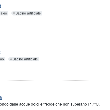
o
ales
Bacino artificiale
o
imo
Bacino artificiale
a
ndo dalle acque dolci e fredde che non superano i 17°C.