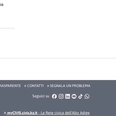
na
RASPARENTE
CONTATTI
SEGNALA UN PROBLEMA
Facebook
Instagram
LinkedIn
YouTube
TikTok
WhatsApp
Seguici su
myCIVIS.civis.bz.it
- La Rete civica dell’Alto Adige